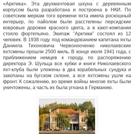
«Арктика». Эта двухмачтовая шхуна с деревянным
корпусом была разработана и построена в НКИ. По
советским меркам того времени яхта имела роскошный
интерьер, по пайолом были расстелены персидские
ковровые дорожки красного цвета, а в кают-компании
стояло фортепьяно. Экипаж "Арктики" состоял из 12
человек. В 1938 году под командованием капитана яхты
Даниила Тихоновича Червонооченко николаевские
яхтсмены прошли 2500 миль. В конце июля 1941 года, с
приближением немцев к городу, по распоряжению
директора Э. Шульца все кубки и книги Николаевского
яхт-клуба были уложены в два корабельных сундука и
закопаны на бугском склоне, а все яхтсмены ушли на
фронт. К сожалению, во время войны многие яхты были
уничтожены, а часть их была угнана в Германию.