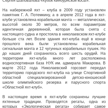
Сергея Шаповалова «Кубок Кинбурнской косы».
На набережной яхт – клуба в 2009 году установлен
памятник Г. А. Потемкину, а в апреле 2012 года в яхт-
клубе установлена корабельная мачта — металлическая,
высотой около 30 метров, по всем параметрам
идентичная деревянной, которая была снята с
настоящего судна и простояла в николаевском яхт-клубе
больше ста лет. Возле здания яхт-клуба ещё в конце
прошлого века были установлены корабельная
сигнальная мачта и 12 чугунных корабельных пушек. Но
до наших дней сохранилось всего шесть орудий. На
территории яхт-клуба много лет расположена
водноспортивная база НУК им. адмирала Макарова. В
марте 2012 года Николаевский горсовет передал
территорию городского яхт-клуба на улице Спортивной
областной специализированной детско-юношеской
школе олимпийского резерва и парусного спорта
«Областной яхт-клуб».
В настоящее время в яхт-клубе сохранены лучшие
яхтенные традиции. Проводятся регаты, одна из
которых «Экологическая регата» собирает самое