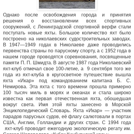
Однако после освобождения города и принятия
решения о восстановлении всех спортивных
сооружений, с Ленинградской спортивной верфи стали
поступать новые яхты. Большое количество яхт было
построено на николаевских судостроительных заводах.
В 1947—1949 годах в Николаеве даже проводились
первенства страны по парусному спорту, а с 1952 года в
нашем городе проводятся соревнования, посвященные
памяти П. П. Шмидта. В августе 1987 года Николаевский
яхт-клуб отмечал свое 100-летие, а 9 сентября того же
года из яхт-клуба в кругосветное путешествие вышла
яхта «Икар» под командованием капитана Б. С.
Немирова. Эта яхта с того времени прошла примерно
100 тысяч миль в морях и океанах и стала широко
известна как первая отечественная яхта, обошедшая
вокруг света. Имя этой яхты занесено в Морской
Энциклопедический Словарь. Яхта «Икар» — участник
парадов парусных судов, её флагу салютовали в портах
США, Англии, Голландии и других стран. С 1994 года
яхт-клуб проводит ежегодную экологическую регату им.