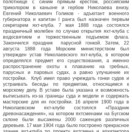
полотнище с синим прямым крестом, российским
триколором в каньоне и гербом Николаева внизу.
Евгений Николаевич Голиков - адъютант военного
губернатора и капитан I ранга был назначен первым
секретарем яхт-клуба. 7 мая 1888 года состоялся
праздничный молебен по случаю открытия яхт-клуба с
водосвятием и торжественным подъемом флага.
Закончился праздник парусной гонкой. Затем, 22
августа 1888 года Морским министерством был
утвержден устав Николаевского яхт-клуба, в котором
определялся предмет его существования, а именно
распространение охоты к плаванию на гребных,
парусных и паровых судах, а равно улучшение их
постройки. Клуб имел право учреждать гонки судов и
устраивать беседы по предметам, относящимся к
морскому делу. В уставе была указана и возможность
выписывать из-за границы суда и модели и содержать
мастерские для их постройки. 16 апреля 1900 года в
Николаевском яхт-клубе состоялся «Праздник
древонасаждения», на котором яхтсменами на Бугском
склоне были высажены 2000 саженцев различных
деревьев. 17 мая 1904 года было построено прекрасное
здание яхт-клуба по проекту яхтсмена и архитектора