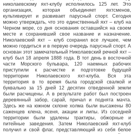
николаевскому яхт-клубу исполнилось 125 лет. Это
организация, которая объединяет яхтсменов,
культивирует и развивает парусный спорт. Сегодня
можно утверждать, что это единственный яхт – клуб на
Черном море, со дня основания оставшийся на своем
месте и сохранивший свое название и назначение.
Николаевский яхт – клуб сохранил все лучшее, чем
можно гордиться и в первую очередь парусный спорт. А
основан этот замечательный Николаевский речной яхт –
клуб был 18 апреля 1888 года. В тот день в восточной
части Морского бульвара, 120 наемных рабочих
приступили к расчистке и подготовке будущей
территории Николаевского яхт-клуба. Вся эта
территория в то время была городской свалкой и
буквально за 15 дней 12 десятин отведенной земли
были расчищены. А в результате работ был построен
деревянный забор, сарай, причал и поднята мачта.
Здесь же на южном склоне холма были высажены 80
саженцев клена, ясеня, акации и липы. Из соседней
территории были удалены трактиры, обжорные и
питейные заведения. Затем Николаевский яхт-клуб
получил и свой флаг, представляющий из себя белое