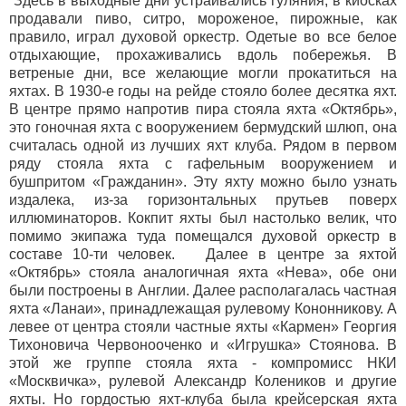
Здесь в выходные дни устраивались гуляния, в киосках
продавали пиво, ситро, мороженое, пирожные, как
правило, играл духовой оркестр. Одетые во все белое
отдыхающие, прохаживались вдоль побережья. В
ветреные дни, все желающие могли прокатиться на
яхтах. В 1930-е годы на рейде стояло более десятка яхт.
В центре прямо напротив пира стояла яхта «Октябрь»,
это гоночная яхта с вооружением бермудский шлюп, она
считалась одной из лучших яхт клуба. Рядом в первом
ряду стояла яхта с гафельным вооружением и
бушпритом «Гражданин». Эту яхту можно было узнать
издалека, из-за горизонтальных прутьев поверх
иллюминаторов. Кокпит яхты был настолько велик, что
помимо экипажа туда помещался духовой оркестр в
составе 10-ти человек. Далее в центре за яхтой
«Октябрь» стояла аналогичная яхта «Нева», обе они
были построены в Англии. Далее располагалась частная
яхта «Ланаи», принадлежащая рулевому Кононникову. А
левее от центра стояли частные яхты «Кармен» Георгия
Тихоновича Червонооченко и «Игрушка» Стоянова. В
этой же группе стояла яхта - компромисс НКИ
«Москвичка», рулевой Александр Колеников и другие
яхты. Но гордостью яхт-клуба была крейсерская яхта