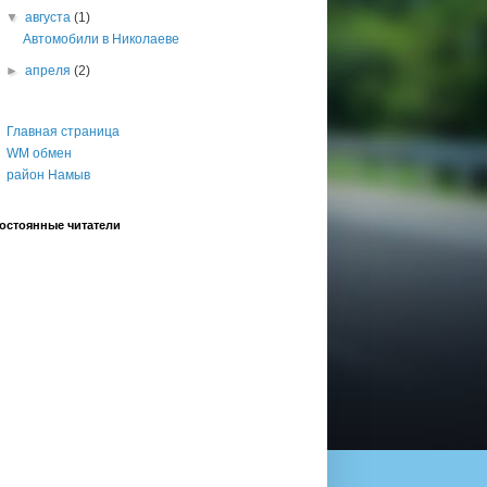
▼
августа
(1)
Автомобили в Николаеве
►
апреля
(2)
Главная страница
WM обмен
район Намыв
остоянные читатели