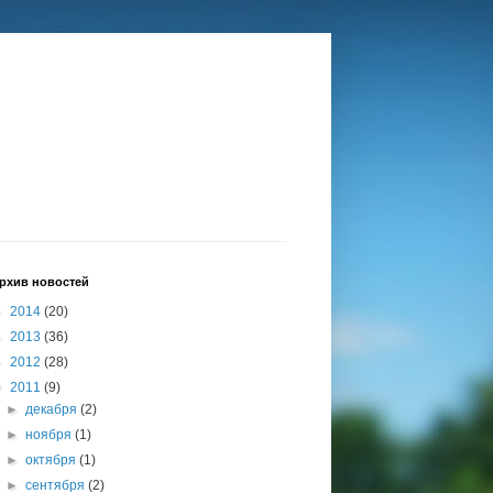
рхив новостей
►
2014
(20)
►
2013
(36)
►
2012
(28)
▼
2011
(9)
►
декабря
(2)
►
ноября
(1)
►
октября
(1)
►
сентября
(2)