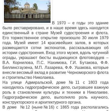
В 1970 – е годы это здание
было реставрировано, и в наше время здесь находится
единственный в стране Музей судостроения и флота.
Его торжественное открытие произошло 30 июля 1979
года. Музей имеет 14 красивейших залов, в которых
размещаются сотни экспонатов, рассказывающих об
истории судостроения. Вход этого музея, вдоль чугунной
ограды, украшают бюсты выдающихся флотоводцев –
В.А. Корнилова, П.С. Нахимова, Г.И. Бутакова, Ф.Ф.
Беллинсгаузена, М.П. Лазарева, Ф.Ф. Ушакова, которые
внесли весомый вклад в развитие Черноморского флота
и строительство Николаева.
На улице Адмиральской, доме №11 с 1803 года
находилось гидрографическое депо, сыгравшее важную
роль в становлении культуры и техники в Николаеве.
Гидрографическое депо, выполняло роль научного,
конструкторского и архитектурного органа.
В доме №12 (ныне№16) с 1865 года располагались