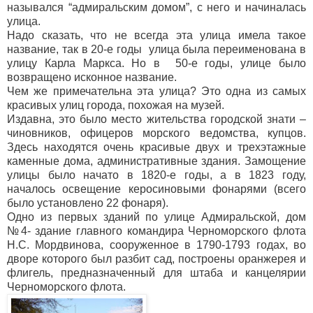
назывался “адмиральским домом”, с него и начиналась
улица.
Надо сказать, что не всегда эта улица имела такое
название, так в 20-е годы улица была переименована в
улицу Карла Маркса. Но в 50-е годы, улице было
возвращено исконное название.
Чем же примечательна эта улица? Это одна из самых
красивых улиц города, похожая на музей.
Издавна, это было место жительства городской знати –
чиновников, офицеров морского ведомства, купцов.
Здесь находятся очень красивые двух и трехэтажные
каменные дома, административные здания. Замощение
улицы было начато в 1820-е годы, а в 1823 году,
началось освещение керосиновыми фонарями (всего
было установлено 22 фонаря).
Одно из первых зданий по улице Адмиральской, дом
№4- здание главного командира Черноморского флота
Н.С. Мордвинова, сооруженное в 1790-1793 годах, во
дворе которого был разбит сад, построены оранжерея и
флигель, предназначенный для штаба и канцелярии
Черноморского флота.