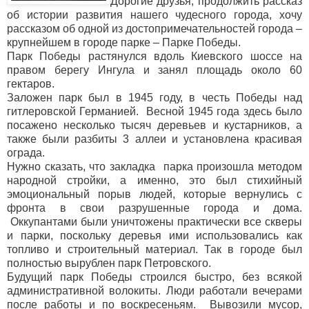
Дорогие друзья, продолжить рассказ
об истории развития нашего чудесного города, хочу
рассказом об одной из достопримечательностей города –
крупнейшем в городе парке – Парке Победы.
Парк Победы растянулся вдоль Киевского шоссе на
правом берегу Ингула и занял площадь около 60
гектаров.
Заложен парк был в 1945 году, в честь Победы над
гитлеровской Германией. Весной 1945 года здесь было
посажено несколько тысяч деревьев и кустарников, а
также были разбиты 3 аллеи и установлена красивая
ограда.
Нужно сказать, что закладка парка произошла методом
народной стройки, а именно, это был стихийный
эмоциональный порыв людей, которые вернулись с
фронта в свои разрушенные города и дома.
Оккупантами были уничтожены практически все скверы
и парки, поскольку деревья ими использовались как
топливо и строительный материал. Так в городе был
полностью вырублен парк Петровского.
Будущий парк Победы строился быстро, без всякой
административной волокиты. Люди работали вечерами
после работы и по воскресеньям. Вывозили мусор,