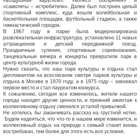
«воздушная карусель», «колесо обозрения» и
«самолеты – истребители». Далее был построен целый
спортивный комплекс, куда вошли волейбольная и
баскетбольная площадки, футбольный стадион, а также
гимнастический городок.
В 1967 году в парке была модернизирована
развлекательная инфраструктура, установлено 11 новых
аттракционов и детский передвижной поезд.
Праздничные гуляния, спортивные соревнования,
танцевальные вечера и концерты превратили парк в
центр культурной жизни города.
Нужно сказать, что наш парк культуры и отдыха стал
дипломантом на всесоюзном смотре парков культуры и
отдыха в Москве в 1970 году, а в 1975 году – завоевал
первое место и стал лауреатом конкурса.
К сожалению, сегодня все изменилось, жители нашего
города находят другие ценности, и прежний ажиотаж к
коллективному отдыху сменился усталой привычкой.
Не хотелось бы заканчивать рассказ на грустной нотке.
Будем надеяться, что что-то в нашем мире изменится, и
коллективный отдых на природе с семьей станет вновь
востребован, тем более для этого есть все условия.