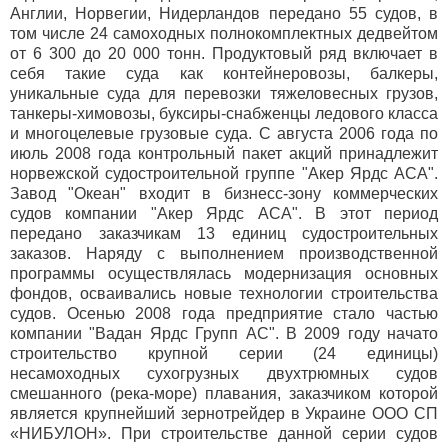
Англии, Норвегии, Нидерландов передано 55 судов, в
том числе 24 самоходных полнокомплектных дедвейтом
от 6 300 до 20 000 тонн. Продуктовый ряд включает в
себя такие суда как контейнеровозы, балкеры,
уникальные суда для перевозки тяжеловесных грузов,
танкеры-химовозы, буксиры-снабженцы ледового класса
и многоцелевые грузовые суда. С августа 2006 года по
июль 2008 года контрольный пакет акций принадлежит
норвежской судостроительной группе "Акер Ярдс АСА".
Завод "Океан" входит в бизнесс-зону коммерческих
судов компании "Акер Ярдс АСА". В этот период
передано заказчикам 13 единиц судостроительных
заказов. Наряду с выполнением производственной
программы осуществлялась модернизация основных
фондов, осваивались новые технологии строительства
судов. Осенью 2008 года предприятие стало частью
компании "Вадан Ярдс Групп АС". В 2009 году начато
строительство крупной серии (24 единицы)
несамоходных сухогрузных двухтрюмных судов
смешанного (река-море) плавания, заказчиком которой
является крупнейший зернотрейдер в Украине ООО СП
«НИБУЛОН». При строительстве данной серии судов