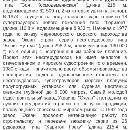
типа "Зоя Космодемьянская" (длина 215 м,
водоизмещение 62 500 т), 2 из которых ушли на экспорт.
В 1974 г. спущено на воду головное судно серии из 18
супертраулеров нового поколения типа "Горизонт"
(длина 110,8 м, водоизмещение 8 933 т). Начиная с 1977
года по заказу Черноморского морского пароходства
завод "Океан" строит серию нефтерудовозов типа
"Борис Бутома" (длина 258,2 м, водоизмещение 130 000
т) из 4 единиц с неограниченным районом плавания.
Проект этих нефтерудовозов не имел аналогов в
отечественном и мировом судостроении того времени.
1980-е годы — значительно растут объемы производства
предприятия, ведется одновременное строительство
нефтерудовозов, супертраулеров, морских плавучих
полупогружных установок для бурения нефтяных
скважин глубиной до 6 000 метров. Самый молодой
судостроительный завод Украины "Океан" стал одним из
лучших предприятий отрасли по выпуску продукции,
пользующейся спросом на мировом рынке. С 1982 года
завод "Океан" проводит интенсивную работу по
строительству и передаче заказчику серии из 26
рудовозов типа "Харитон Греку" (длина 215,4 м,