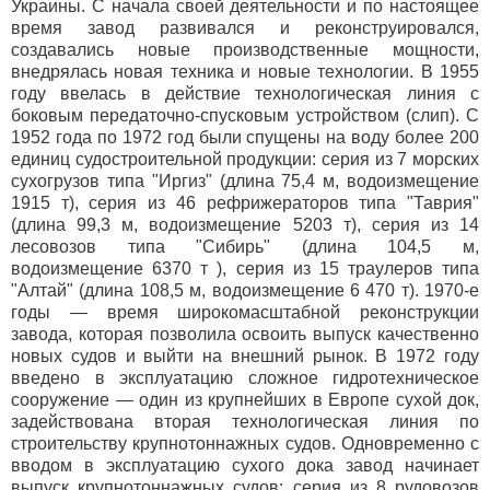
Украины. С начала своей деятельности и по настоящее
время завод развивался и реконструировался,
создавались новые производственные мощности,
внедрялась новая техника и новые технологии. В 1955
году ввелась в действие технологическая линия с
боковым передаточно-спусковым устройством (слип). С
1952 года по 1972 год были спущены на воду более 200
единиц судостроительной продукции: серия из 7 морских
сухогрузов типа "Иргиз" (длина 75,4 м, водоизмещение
1915 т), серия из 46 рефрижераторов типа "Таврия"
(длина 99,3 м, водоизмещение 5203 т), серия из 14
лесовозов типа "Сибирь" (длина 104,5 м,
водоизмещение 6370 т ), серия из 15 траулеров типа
"Алтай" (длина 108,5 м, водоизмещение 6 470 т). 1970-е
годы — время широкомасштабной реконструкции
завода, которая позволила освоить выпуск качественно
новых судов и выйти на внешний рынок. В 1972 году
введено в эксплуатацию сложное гидротехническое
сооружение — один из крупнейших в Европе сухой док,
задействована вторая технологическая линия по
строительству крупнотоннажных судов. Одновременно с
вводом в эксплуатацию сухого дока завод начинает
выпуск крупнотоннажных судов: серия из 8 рудовозов