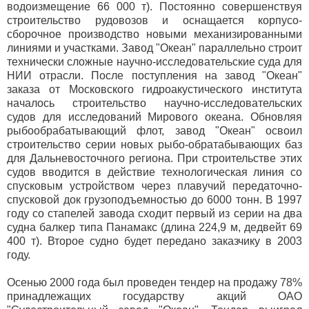
водоизмещение 66 000 т). Постоянно совершенствуя
строительство рудовозов и оснащается корпусо-
сборочное производство новыми механизированными
линиями и участками. Завод "Океан" параллельно строит
технически сложные научно-исследовательские суда для
НИИ отрасли. После поступления на завод "Океан"
заказа от Московского гидроакустического института
началось строительство научно-исследовательских
судов для исследований Мирового океана. Обновляя
рыбообрабатывающий флот, завод "Океан" освоил
строительство серии новых рыбо-обратабывающих баз
для Дальневосточного региона. При строительстве этих
судов вводится в действие технологическая линия со
спусковым устройством через плавучий передаточно-
спусковой док грузоподъемностью до 6000 тонн. В 1997
году со стапелей завода сходит первый из серии на два
судна балкер типа Панамакс (длина 224,9 м, дедвейт 69
400 т). Второе судно будет передано заказчику в 2003
году.
Осенью 2000 года был проведен тендер на продажу 78%
принадлежащих государству акций ОАО