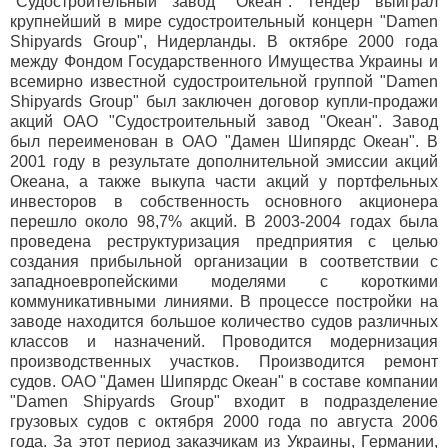
"Судостроительный завод "Океан". Тендер выиграл
крупнейший в мире судостроительный концерн "Damen
Shipyards Group", Нидерланды. В октябре 2000 года
между Фондом Государственного Имущества Украины и
всемирно известной судостроительной группой "Damen
Shipyards Group" был заключен договор купли-продажи
акций ОАО "Судостроительный завод "Океан". Завод
был переименован в ОАО "Дамен Шипярдс Океан". В
2001 году в результате дополнительной эмиссии акций
Океана, а также выкупа части акций у портфельных
инвесторов в собственность основного акционера
перешло около 98,7% акций. В 2003-2004 годах была
проведена реструктуризация предприятия с целью
создания прибыльной организации в соответствии с
западноевропейскими моделями с короткими
коммуникативными линиями. В процессе постройки на
заводе находится большое количество судов различных
классов и назначений. Проводится модернизация
производственных участков. Производится ремонт
судов. ОАО "Дамен Шипярдс Океан" в составе компании
"Damen Shipyards Group" входит в подразделение
грузовых судов с октября 2000 года по августа 2006
года. За этот период заказчикам из Украины, Германии,